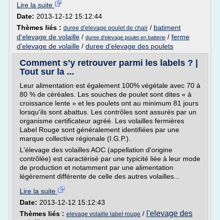
Lire la suite
Date:
2013-12-12 15:12:44
Thèmes liés :
/
batiment
duree d'elevage poulet de chair
d'elevage de volaille
/
/
ferme
duree d'elevage poulet en batterie
d'elevage de volaille
/
duree d'elevage des poulets
Comment s’y retrouver parmi les labels ? |
Tout sur la ...
Leur alimentation est également 100% végétale avec 70 à
80 % de céréales. Les souches de poulet sont dites « à
croissance lente » et les poulets ont au minimum 81 jours
lorsqu'ils sont abattus. Les contrôles sont assurés par un
organisme certificateur agréé. Les volailles fermières
Label Rouge sont généralement identifiées par une
marque collective régionale (I.G.P.).
L'élevage des volailles AOC (appellation d'origine
contrôlée) est caractérisé par une typicité liée à leur mode
de production et notamment par une alimentation
légèrement différente de celle des autres volailles...
Lire la suite
Date:
2013-12-12 15:12:43
l'elevage des
Thèmes liés :
/
elevage volaille label rouge