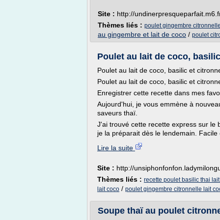
Site :
http://undinerpresqueparfait.m6.f
Thèmes liés :
poulet gingembre citronnelle
au gingembre et lait de coco
/
poulet cit
Poulet au lait de coco, basilic
Poulet au lait de coco, basilic et citronn
Poulet au lait de coco, basilic et citronn
Enregistrer cette recette dans mes favo
Aujourd'hui, je vous emmène à nouveau
saveurs thaï.
J'ai trouvé cette recette express sur le b
je la préparait dès le lendemain. Facile
Lire la suite
Site :
http://unsiphonfonfon.ladymilongu
Thèmes liés :
recette poulet basilic thai lai
/
lait coco
poulet gingembre citronnelle lait c
Soupe thaï au poulet citronnell