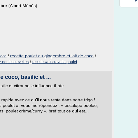
mbre (Albert Ménès)
/
recette poulet au gingembre et lait de coco
/
coco
/
z poulet crevettes
recette wok crevette poulet
e coco, basilic et ...
silic et citronnelle influence thaïe
a rapide avec ce qu'il nous reste dans notre frigo !
de poulet », vous me répondez : « escalope poêlée,
 poulet crème/curry », bref tout ce qui est...