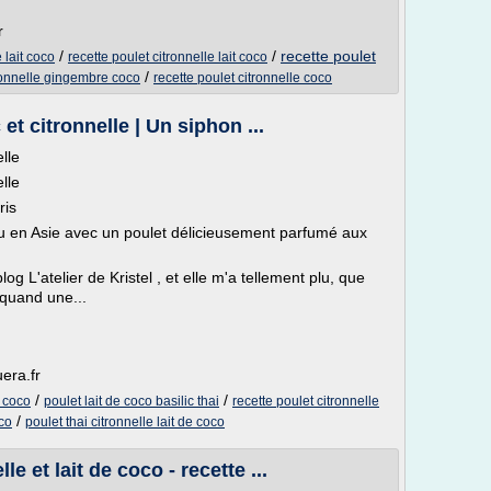
r
/
/
recette poulet
 lait coco
recette poulet citronnelle lait coco
/
ronnelle gingembre coco
recette poulet citronnelle coco
 et citronnelle | Un siphon ...
elle
elle
ris
 en Asie avec un poulet délicieusement parfumé aux
log L'atelier de Kristel , et elle m'a tellement plu, que
 quand une...
era.fr
/
/
t coco
poulet lait de coco basilic thai
recette poulet citronnelle
/
oco
poulet thai citronnelle lait de coco
e et lait de coco - recette ...