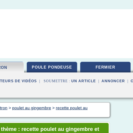
POULE PONDEUSE
FERMIER
RON
TEURS DE VIDÉOS
| SOUMETTRE :
UN ARTICLE
|
ANNONCER
|
itron
>
poulet au gingembre
>
recette poulet au
e thème : recette poulet au gingembre et