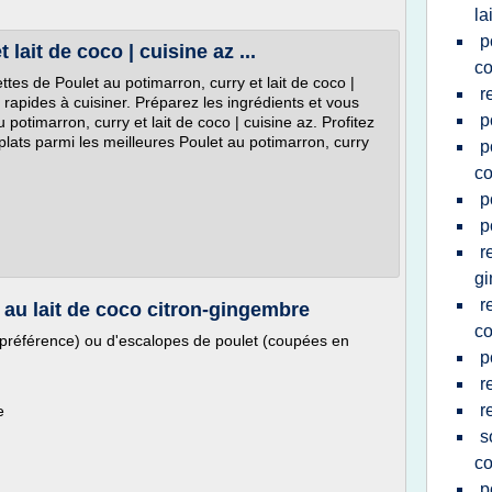
la
p
 lait de coco | cuisine az ...
c
tes de Poulet au potimarron, curry et lait de coco |
r
t rapides à cuisiner. Préparez les ingrédients et vous
p
otimarron, curry et lait de coco | cuisine az. Profitez
lats parmi les meilleures Poulet au potimarron, curry
p
c
p
p
r
g
r
 au lait de coco citron-gingembre
c
e préférence) ou d'escalopes de poulet (coupées en
p
r
r
e
s
c
p