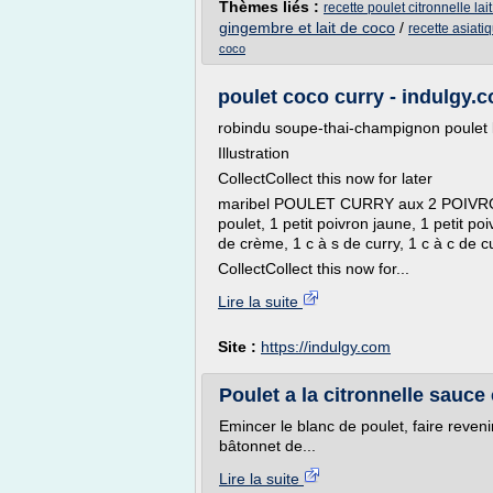
Thèmes liés :
recette poulet citronnelle lai
gingembre et lait de coco
/
recette asiati
coco
poulet coco curry - indulgy.
robindu soupe-thai-champignon poulet l
Illustration
CollectCollect this now for later
maribel POULET CURRY aux 2 POIVRON
poulet, 1 petit poivron jaune, 1 petit po
de crème, 1 c à s de curry, 1 c à c de cu
CollectCollect this now for...
Lire la suite
Site :
https://indulgy.com
Poulet a la citronnelle sauce 
Emincer le blanc de poulet, faire revenir 
bâtonnet de...
Lire la suite