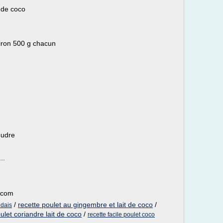
t de coco
viron 500 g chacun
oudre
..
s.com
/
recette poulet au gingembre et lait de coco
/
ndais
ulet coriandre lait de coco
/
recette facile poulet coco