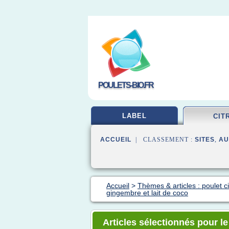
POULETS-BIO.FR
LABEL
CIT
ACCUEIL
| CLASSEMENT :
SITES
,
AU
Accueil
>
Thèmes & articles : poulet c
gingembre et lait de coco
Articles sélectionnés pour l