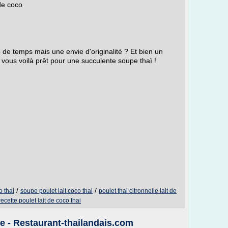
 de coco
e temps mais une envie d'originalité ? Et bien un
 vous voilà prêt pour une succulente soupe thaï !
/
/
o thai
soupe poulet lait coco thai
poulet thai citronnelle lait de
recette poulet lait de coco thai
tte - Restaurant-thailandais.com