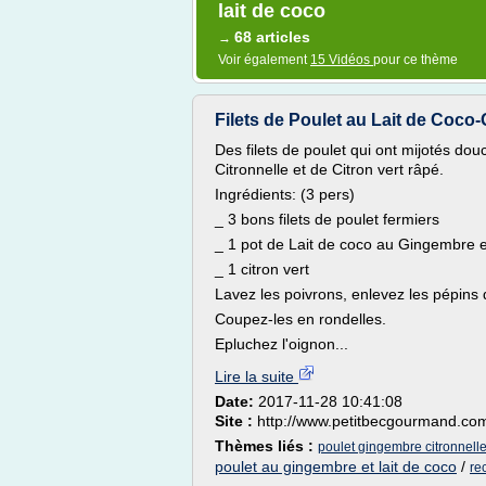
lait de coco
68 articles
→
Voir également
15 Vidéos
pour ce thème
Filets de Poulet au Lait de Coco-
Des filets de poulet qui ont mijotés d
Citronnelle et de Citron vert râpé.
Ingrédients: (3 pers)
_ 3 bons filets de poulet fermiers
_ 1 pot de Lait de coco au Gingembre 
_ 1 citron vert
Lavez les poivrons, enlevez les pépins qu
Coupez-les en rondelles.
Epluchez l'oignon...
Lire la suite
Date:
2017-11-28 10:41:08
Site :
http://www.petitbecgourmand.co
Thèmes liés :
poulet gingembre citronnelle
poulet au gingembre et lait de coco
/
re