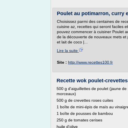
Poulet au potimarron, curry et
Choisissez parmi des centaines de recet
cuisine az, recettes qui seront faciles e
pouvez commencer à cuisiner Poulet au p
de la découverte de nouveaux mets et p
et lait de coco |...
Lire la suite
Site :
http://www.recettes100.fr
Recette wok poulet-crevettes
500 g d'aiguillettes de poulet (jaune d
morceaux)
500 g de crevettes roses cuites
1 boîte de mini-épis de maïs au vinaigr
1 boîte de pousses de bambou
250 g de tomates cerises
huile d'olive