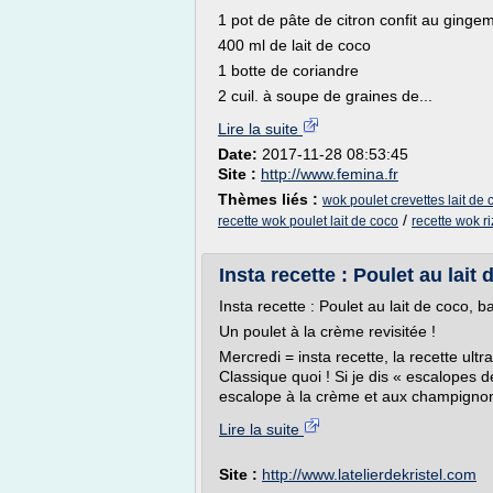
1 pot de pâte de citron confit au ginge
400 ml de lait de coco
1 botte de coriandre
2 cuil. à soupe de graines de...
Lire la suite
Date:
2017-11-28 08:53:45
Site :
http://www.femina.fr
Thèmes liés :
wok poulet crevettes lait de 
/
recette wok poulet lait de coco
recette wok ri
Insta recette : Poulet au lait d
Insta recette : Poulet au lait de coco, ba
Un poulet à la crème revisitée !
Mercredi = insta recette, la recette ultr
Classique quoi ! Si je dis « escalopes 
escalope à la crème et aux champignons,
Lire la suite
Site :
http://www.latelierdekristel.com