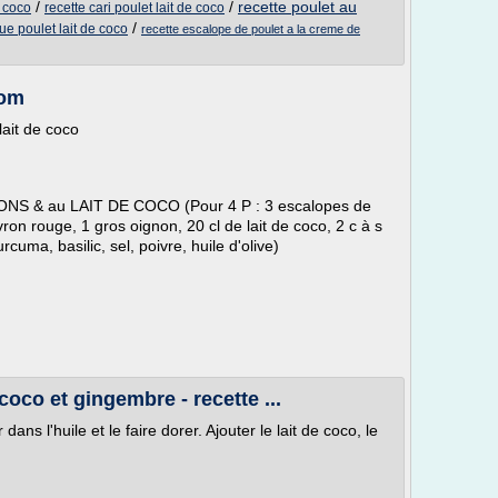
/
/
recette poulet au
t coco
recette cari poulet lait de coco
/
que poulet lait de coco
recette escalope de poulet a la creme de
com
ait de coco
S & au LAIT DE COCO (Pour 4 P : 3 escalopes de
ivron rouge, 1 gros oignon, 20 cl de lait de coco, 2 c à s
rcuma, basilic, sel, poivre, huile d'olive)
coco et gingembre - recette ...
dans l'huile et le faire dorer. Ajouter le lait de coco, le