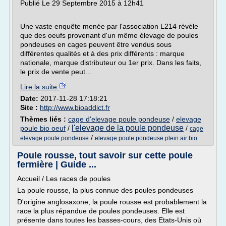
Publié Le 29 Septembre 2015 à 12h41
Une vaste enquête menée par l'association L214 révèle
que des oeufs provenant d'un même élevage de poules
pondeuses en cages peuvent être vendus sous
différentes qualités et à des prix différents : marque
nationale, marque distributeur ou 1er prix. Dans les faits,
le prix de vente peut...
Lire la suite
Date:
2017-11-28 17:18:21
Site :
http://www.bioaddict.fr
Thèmes liés :
cage d'elevage poule pondeuse
/
elevage
l'elevage de la poule pondeuse
poule bio oeuf
/
/
cage
/
elevage poule pondeuse
elevage poule pondeuse plein air bio
Poule rousse, tout savoir sur cette poule
fermière | Guide ...
Accueil / Les races de poules
La poule rousse, la plus connue des poules pondeuses
D'origine anglosaxone, la poule rousse est probablement la
race la plus répandue de poules pondeuses. Elle est
présente dans toutes les basses-cours, des Etats-Unis où