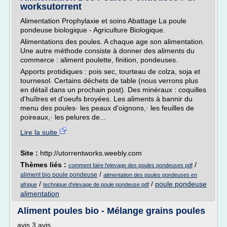
worksutorrent
Alimentation Prophylaxie et soins Abattage La poule
pondeuse biologique - Agriculture Biologique.
Alimentations des poules. A chaque age son alimentation.
Une autre méthode consiste à donner des aliments du
commerce : aliment poulette, finition, pondeuses.
Apports protidiques : pois sec, tourteau de colza, soja et
tournesol. Certains déchets de table (nous verrons plus
en détail dans un prochain post). Des minéraux : coquilles
d'huîtres et d'oeufs broyées. Les aliments à bannir du
menu des poules· les peaux d'oignons,· les feuilles de
poireaux,· les pelures de...
Lire la suite
Site :
http://utorrentworks.weebly.com
Thèmes liés :
/
comment faire l'elevage des poules pondeuses pdf
/
aliment bio poule pondeuse
alimentation des poules pondeuses en
/
/
poule pondeuse
afrique
technique d'elevage de poule pondeuse pdf
alimentation
Aliment poules bio - Mélange grains poules
avis 3 avis