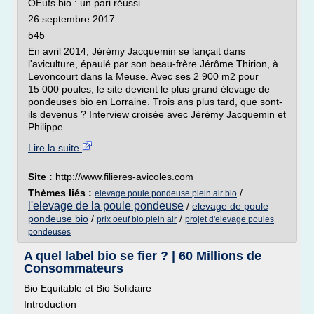
OEufs bio : un pari réussi
26 septembre 2017
545
En avril 2014, Jérémy Jacquemin se lançait dans
l'aviculture, épaulé par son beau-frère Jérôme Thirion, à
Levoncourt dans la Meuse. Avec ses 2 900 m2 pour
15 000 poules, le site devient le plus grand élevage de
pondeuses bio en Lorraine. Trois ans plus tard, que sont-
ils devenus ? Interview croisée avec Jérémy Jacquemin et
Philippe...
Lire la suite
Site :
http://www.filieres-avicoles.com
Thèmes liés :
/
elevage poule pondeuse plein air bio
l'elevage de la poule pondeuse
/
elevage de poule
pondeuse bio
/
/
prix oeuf bio plein air
projet d'elevage poules
pondeuses
A quel label bio se fier ? | 60 Millions de
Consommateurs
Bio Equitable et Bio Solidaire
Introduction