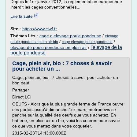
Depuis le 1er janvier 2012, la réglementation européenne
interdit les cages conventionnelles...
Lire la suite
Site :
https://www.ciwf.fr
Thèmes liés :
cage d'elevage poule pondeuse
/
elevage
/
/
poule pondeuse plein air bio
cage elevage poule pondeuse
l'elevage de la
elevage de poule pondeuse en plein air
/
poule pondeuse
Cage, plein air, bio : 7 choses à savoir
pour acheter un ...
Cage, plein air, bio : 7 choses à savoir pour acheter un
bon oeuf
Partager
Direct LCI
OEUFS - Alors que la plus grande ferme de France ouvre
ses portes jusqu'à dimanche 1er mars, metronews se
penche sur la qualité des oeufs que vous achetez. En
batterie, en plein air ou bio, voici les critères pour savoir
ce que vous mettez dans votre coquetier.
2015-02-23T14:43:00.000Z