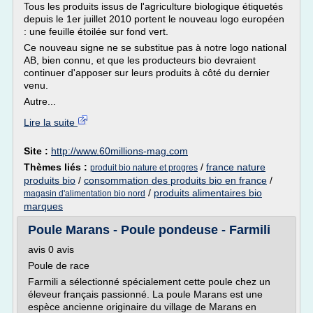
Tous les produits issus de l'agriculture biologique étiquetés
depuis le 1er juillet 2010 portent le nouveau logo européen
: une feuille étoilée sur fond vert.
Ce nouveau signe ne se substitue pas à notre logo national
AB, bien connu, et que les producteurs bio devraient
continuer d'apposer sur leurs produits à côté du dernier
venu.
Autre...
Lire la suite
Site :
http://www.60millions-mag.com
Thèmes liés :
/
france nature
produit bio nature et progres
produits bio
/
consommation des produits bio en france
/
/
produits alimentaires bio
magasin d'alimentation bio nord
marques
Poule Marans - Poule pondeuse - Farmili
avis 0 avis
Poule de race
Farmili a sélectionné spécialement cette poule chez un
éleveur français passionné. La poule Marans est une
espèce ancienne originaire du village de Marans en