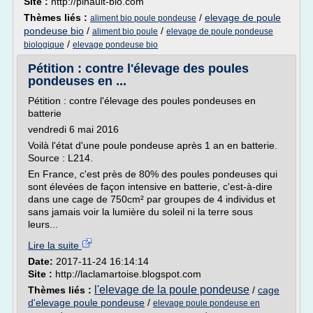
Site :
http://pinault-bio.com
Thèmes liés :
/
elevage de poule
aliment bio poule pondeuse
pondeuse bio
/
/
aliment bio poule
elevage de poule pondeuse
/
biologique
elevage pondeuse bio
Pétition : contre l'élevage des poules
pondeuses en ...
Pétition : contre l'élevage des poules pondeuses en
batterie
vendredi 6 mai 2016
Voilà l'état d'une poule pondeuse après 1 an en batterie.
Source : L214.
En France, c'est près de 80% des poules pondeuses qui
sont élevées de façon intensive en batterie, c'est-à-dire
dans une cage de 750cm² par groupes de 4 individus et
sans jamais voir la lumière du soleil ni la terre sous
leurs...
Lire la suite
Date:
2017-11-24 16:14:14
Site :
http://laclamartoise.blogspot.com
l'elevage de la poule pondeuse
Thèmes liés :
/
cage
d'elevage poule pondeuse
/
elevage poule pondeuse en