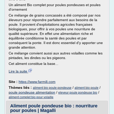
Un aliment Bio complet pour poules pondeuses et poules
d'ornement
Ce mélange de grains concassés a été composé par nos
éleveurs pour répondre parfaitement aux besoins de la
poule. Il provient d'exploitations agricoles françaises
biologiques, pour offrir à vos poules une nourriture de
qualité supérieure. En effet une alimentation riche et
équilibrée conditionne la santé des poules et par
conséquent la ponte. Il est donc essentiel d'y apporter une
grande attention.
Ce mélange convient aussi aux autres volailles comme les
pintades, les dindes ou les pigeons.
Cet aliment constitue la base...
Lire la suite
Site :
https://www.farmili.com
Thèmes liés :
/
/
aliment bio poule pondeuse
aliment bio poule
poule pondeuse alimentation
/
/
eleveur poule pondeuse bio
aliment complet bio pour volaille
Aliment poule pondeuse bio : nourriture
pour poules | Magalli