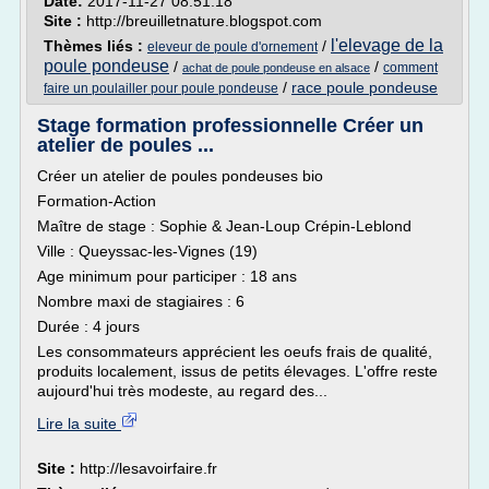
Date:
2017-11-27 08:51:18
Site :
http://breuilletnature.blogspot.com
l'elevage de la
Thèmes liés :
/
eleveur de poule d'ornement
poule pondeuse
/
/
comment
achat de poule pondeuse en alsace
/
race poule pondeuse
faire un poulailler pour poule pondeuse
Stage formation professionnelle Créer un
atelier de poules ...
Créer un atelier de poules pondeuses bio
Formation-Action
Maître de stage : Sophie & Jean-Loup Crépin-Leblond
Ville : Queyssac-les-Vignes (19)
Age minimum pour participer : 18 ans
Nombre maxi de stagiaires : 6
Durée : 4 jours
Les consommateurs apprécient les oeufs frais de qualité,
produits localement, issus de petits élevages. L'offre reste
aujourd'hui très modeste, au regard des...
Lire la suite
Site :
http://lesavoirfaire.fr