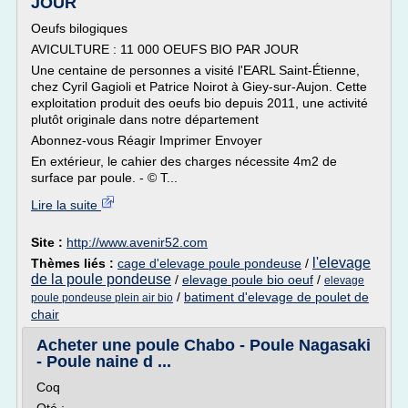
JOUR
Oeufs bilogiques
AVICULTURE : 11 000 OEUFS BIO PAR JOUR
Une centaine de personnes a visité l'EARL Saint-Étienne,
chez Cyril Gagioli et Patrice Noirot à Giey-sur-Aujon. Cette
exploitation produit des oeufs bio depuis 2011, une activité
plutôt originale dans notre département
Abonnez-vous Réagir Imprimer Envoyer
En extérieur, le cahier des charges nécessite 4m2 de
surface par poule. - © T...
Lire la suite
Site :
http://www.avenir52.com
l'elevage
Thèmes liés :
cage d'elevage poule pondeuse
/
de la poule pondeuse
/
elevage poule bio oeuf
/
elevage
/
batiment d'elevage de poulet de
poule pondeuse plein air bio
chair
Acheter une poule Chabo - Poule Nagasaki
- Poule naine d ...
Coq