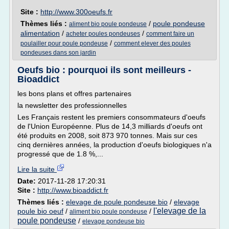
Site :
http://www.300oeufs.fr
Thèmes liés :
/
poule pondeuse
aliment bio poule pondeuse
alimentation
/
/
acheter poules pondeuses
comment faire un
/
poulailler pour poule pondeuse
comment elever des poules
pondeuses dans son jardin
Oeufs bio : pourquoi ils sont meilleurs -
Bioaddict
les bons plans et offres partenaires
la newsletter des professionnelles
Les Français restent les premiers consommateurs d'oeufs
de l'Union Européenne. Plus de 14,3 milliards d'oeufs ont
été produits en 2008, soit 873 970 tonnes. Mais sur ces
cinq dernières années, la production d'oeufs biologiques n'a
progressé que de 1.8 %,...
Lire la suite
Date:
2017-11-28 17:20:31
Site :
http://www.bioaddict.fr
Thèmes liés :
elevage de poule pondeuse bio
/
elevage
l'elevage de la
poule bio oeuf
/
/
aliment bio poule pondeuse
poule pondeuse
/
elevage pondeuse bio