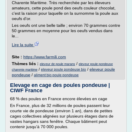
Charente Maritime. Très recherchée par les éleveurs
amateurs, cette poule pond des oeufs couleur chocolat,
c'est la raison pour laquelle on la surnomme la poule aux
oeufs d'or.
Les oeufs ont une belle taille ; environ 70 grammes contre
50 grammes en moyenne pour les oeufs vendus dans
le...
Lire la suite
Site :
https://www.farmili.com
Thèmes liés :
/
eleveur de poule marans
eleveur poule pondeuse
/
/
eleveur poule
eleveur poule pondeuse bio
charente maritime
pondeuse
/
aliment bio poule pondeuse
Elevage en cage des poules pondeuse |
CIWF France
68 % des poules en France encore élevées en cage
En France, plus de 32 millions de poules passent leur
courte vie de pondeuse (environ 1 an), dans de petites
cages collectives alignées sur plusieurs étages dans de
vastes hangars sans fenêtre. Chaque bâtiment peut
contenir jusqu'à 70 000 poules.