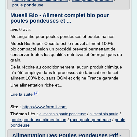
poule pondeuse
Muesli Bio - Aliment complet bio pour
poules pondeuses et ...
avis 0 avis
Mélange Bio pour poules pondeuses et poules naines
Muesli Bio Super Cocotte est le nouvel aliment 100%
bio compacté selon un procédé breveté permettant de
conserver toutes les qualités nutritives et énergétiques du
grain.
De la récolte au conditionnement, aucun produit chimique
n'a été employé dans le processus de fabrication de cet
aliment 100% bio, sans OGM et origine France garantie.
Une alimentation riche et...
Lire la suite
Site :
https://www.farmili.com
Thèmes liés :
/
/
aliment bio poule pondeuse
aliment bio poule
poule pondeuse alimentation
/
race poule pondeuse
/
poule
pondeuse
Alimentation Des Poules Pondeuses Pdf -