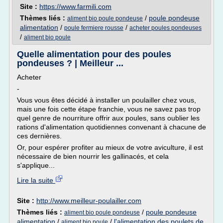
Site :
https://www.farmili.com
Thèmes liés :
/
poule pondeuse
aliment bio poule pondeuse
alimentation
/
/
poule fermiere rousse
acheter poules pondeuses
/
aliment bio poule
Quelle alimentation pour des poules
pondeuses ? | Meilleur ...
Acheter
-
Vous vous êtes décidé à installer un poulailler chez vous,
mais une fois cette étape franchie, vous ne savez pas trop
quel genre de nourriture offrir aux poules, sans oublier les
rations d'alimentation quotidiennes convenant à chacune de
ces dernières.
Or, pour espérer profiter au mieux de votre aviculture, il est
nécessaire de bien nourrir les gallinacés, et cela
s'applique...
Lire la suite
Site :
http://www.meilleur-poulailler.com
Thèmes liés :
/
poule pondeuse
aliment bio poule pondeuse
alimentation
/
/
l'alimentation des poulets de
aliment bio poule