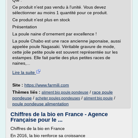
Qté :
Ce produit n'est pas vendu à l'unité. Vous devez
sélectionner au moins 1 quantité pour ce produit.
Ce produit n'est plus en stock
Présentation
La poule naine d'ornement par excellence !
La poule Chabo est une race ancienne japonaise, aussi
appelée poule Nagasaki. Véritable gravure de mode,
cette jolie petite poule est souvent représentée sur les
estampes. Elle fait partie des plus petites races de
naines,...
Lire la suite
Site :
https://www.farmili.com
Thèmes liés :
/
race poule
aliment bio poule pondeuse
pondeuse
/
/
/
acheter poules pondeuses
aliment bio poule
poule pondeuse alimentation
Chiffres de la bio en France - Agence
Française pour le ...
Chiffres de la bio en France
En 2016, la bio renforce sa croissance