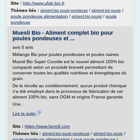
Site :
http://www.ufab-bio.fr
Thèmes liés :
/
/
aliment bio poule pondeuse
aliment bio poule
poule pondeuse alimentation
/
/
poule
aliment bio poulet
pondeuse
Muesli Bio - Aliment complet bio pour
poules pondeuses et ...
avis 0 avis
Mélange Bio pour poules pondeuses et poules naines
Muesli Bio Super Cocotte est le nouvel aliment 100% bio
compacté selon un procédé breveté permettant de
conserver toutes les qualités nutritives et énergétiques du
grain.
De la récolte au conditionnement, aucun produit chimique
n'a été employé dans le processus de fabrication de cet
aliment 100% bio, sans OGM et origine France garantie.
Une...
Lire la suite
Site :
https://www.farmili.com
Thèmes liés :
/
/
aliment bio poule pondeuse
aliment bio poule
poule pondeuse alimentation
/
race poule pondeuse
/