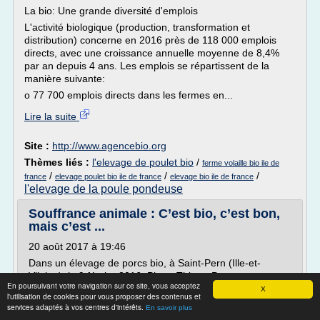
La bio: Une grande diversité d'emplois
L'activité biologique (production, transformation et
distribution) concerne en 2016 près de 118 000 emplois
directs, avec une croissance annuelle moyenne de 8,4%
par an depuis 4 ans. Les emplois se répartissent de la
manière suivante:
o 77 700 emplois directs dans les fermes en...
Lire la suite
Site :
http://www.agencebio.org
Thèmes liés :
l'elevage de poulet bio
/
ferme volaille bio ile de
/
/
/
france
elevage poulet bio ile de france
elevage bio ile de france
l'elevage de la poule pondeuse
Souffrance animale : C’est bio, c’est bon,
mais c’est ...
20 août 2017 à 19:46
Dans un élevage de porcs bio, à Saint-Pern (Ille-et-
Vilaine), le 9 février 2016. Photo Thierry Pasquet.
En poursuivant votre navigation sur ce site, vous acceptez
Signatures
X
l'utilisation de cookies pour vous proposer des contenus et
En plein essor, la filière de la viande bio met en avant
services adaptés à vos centres d'intérêts.
En savoir plus
un meilleur traitement des animaux. Si le cahier des