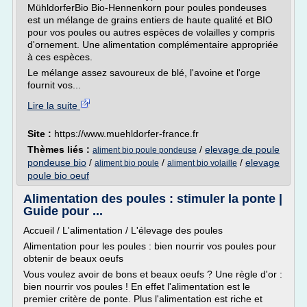
MühldorferBio Bio-Hennenkorn pour poules pondeuses
est un mélange de grains entiers de haute qualité et BIO
pour vos poules ou autres espèces de volailles y compris
d'ornement. Une alimentation complémentaire appropriée
à ces espèces.
Le mélange assez savoureux de blé, l'avoine et l'orge
fournit vos...
Lire la suite
Site :
https://www.muehldorfer-france.fr
Thèmes liés :
/
elevage de poule
aliment bio poule pondeuse
pondeuse bio
/
/
/
elevage
aliment bio poule
aliment bio volaille
poule bio oeuf
Alimentation des poules : stimuler la ponte |
Guide pour ...
Accueil / L'alimentation / L'élevage des poules
Alimentation pour les poules : bien nourrir vos poules pour
obtenir de beaux oeufs
Vous voulez avoir de bons et beaux oeufs ? Une règle d'or :
bien nourrir vos poules ! En effet l'alimentation est le
premier critère de ponte. Plus l'alimentation est riche et