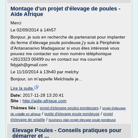
Montage d'un projet d'élevage de poules -
Aide Afrique
Merci
Le 02/09/2014 à 14h57
Bonjour, je suis en recherche de partenariat pour implanter
du ferme d'élevage poule pondeuse,j'y suis à Périphérie
d'Antananarivo Madagascar si vous êtes intéressé vous
pouvez me contacter sur mon numéro téléphonique
+2613323 00499 ou en contact sur ma courriel
fidyjah@gmail.com
Le 11/10/2014 à 13h40 par melchy
Bonjour, on m'appelle Melchiade je...
Lire la suite
Date:
2017-11-28 13:20:41
Site :
http://aide-afrique.com
Thèmes liés :
/
projet d'elevage poules pondeuses
projet d'elevage
/
/
guide d'elevage poule pondeuse
projet
de volaille en afrique
/
d'elevage de volaille
business plan projet elevage poule pondeuse
Elevage Poules - Conseils pratiques pour
démarrer et ...