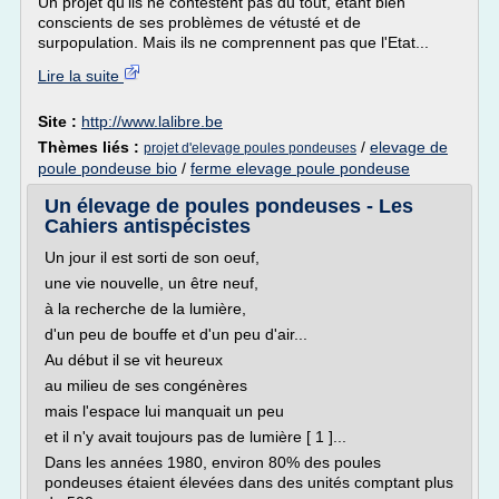
Un projet qu'ils ne contestent pas du tout, étant bien
conscients de ses problèmes de vétusté et de
surpopulation. Mais ils ne comprennent pas que l'Etat...
Lire la suite
Site :
http://www.lalibre.be
Thèmes liés :
/
elevage de
projet d'elevage poules pondeuses
poule pondeuse bio
/
ferme elevage poule pondeuse
Un élevage de poules pondeuses - Les
Cahiers antispécistes
Un jour il est sorti de son oeuf,
une vie nouvelle, un être neuf,
à la recherche de la lumière,
d'un peu de bouffe et d'un peu d'air...
Au début il se vit heureux
au milieu de ses congénères
mais l'espace lui manquait un peu
et il n'y avait toujours pas de lumière [ 1 ]...
Dans les années 1980, environ 80% des poules
pondeuses étaient élevées dans des unités comptant plus