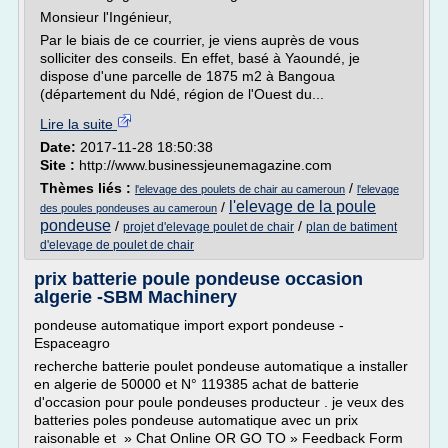
Monsieur l'Ingénieur,
Par le biais de ce courrier, je viens auprès de vous
solliciter des conseils. En effet, basé à Yaoundé, je
dispose d'une parcelle de 1875 m2 à Bangoua
(département du Ndé, région de l'Ouest du...
Lire la suite
Date:
2017-11-28 18:50:38
Site :
http://www.businessjeunemagazine.com
Thèmes liés :
/
l'elevage des poulets de chair au cameroun
l'elevage
l'elevage de la poule
/
des poules pondeuses au cameroun
pondeuse
/
/
projet d'elevage poulet de chair
plan de batiment
d'elevage de poulet de chair
prix batterie poule pondeuse occasion
algerie -SBM Machinery
pondeuse automatique import export pondeuse -
Espaceagro
recherche batterie poulet pondeuse automatique a installer
en algerie de 50000 et N° 119385 achat de batterie
d'occasion pour poule pondeuses producteur . je veux des
batteries poles pondeuse automatique avec un prix
raisonable et » Chat Online OR GO TO » Feedback Form