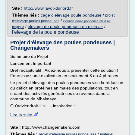
Site :
http://www.lavoixdunord.fr
Thèmes liés :
cage d'elevage poule pondeuse
/
projet
/
d'elevage poules pondeuses
elevage poule pondeuse plein air
/
elevage de poule pondeuse en plein air
/
belgique
l'elevage de la poule pondeuse
Projet d’élevage des poules pondeuses |
Changemakers
Sommaire du Projet
Lancement Important
Bref récapitulatif : Aidez-nous à présenter cette solution !
Fournissez une explication en seulement 3 ou 4 phrases.
Le projet d'élevage des poules pondeuses vise la réduction
du déficit en protéines animales des populations, tout en
créant des activités génératrices de revenus dans la
commune de Mbalmayo.
Qu'adviendrait-il si... - inspiration :...
Lire la suite
Site :
http://www.changemakers.com
Thèmes liés :
/
projet d'elevage poules pondeuses
materiel