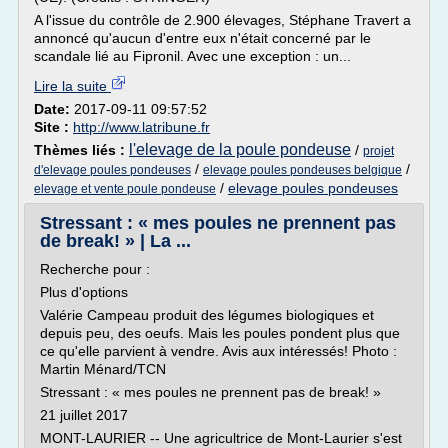
A l'issue du contrôle de 2.900 élevages, Stéphane Travert a
annoncé qu'aucun d'entre eux n'était concerné par le
scandale lié au Fipronil. Avec une exception : un...
Lire la suite
Date:
2017-09-11 09:57:52
Site :
http://www.latribune.fr
l'elevage de la poule pondeuse
Thèmes liés :
/
projet
/
/
d'elevage poules pondeuses
elevage poules pondeuses belgique
/
elevage poules pondeuses
elevage et vente poule pondeuse
Stressant : « mes poules ne prennent pas
de break! » | La ...
Recherche pour :
Plus d'options
Valérie Campeau produit des légumes biologiques et
depuis peu, des oeufs. Mais les poules pondent plus que
ce qu'elle parvient à vendre. Avis aux intéressés! Photo :
Martin Ménard/TCN
Stressant : « mes poules ne prennent pas de break! »
21 juillet 2017
MONT-LAURIER -- Une agricultrice de Mont-Laurier s'est