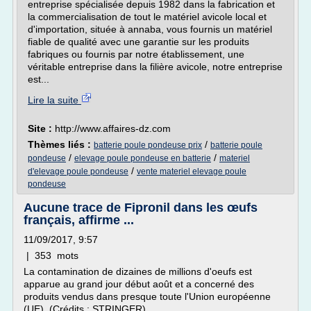
entreprise spécialisée depuis 1982 dans la fabrication et
la commercialisation de tout le matériel avicole local et
d'importation, située à annaba, vous fournis un matériel
fiable de qualité avec une garantie sur les produits
fabriques ou fournis par notre établissement, une
véritable entreprise dans la filière avicole, notre entreprise
est...
Lire la suite
Site :
http://www.affaires-dz.com
Thèmes liés :
/
batterie poule pondeuse prix
batterie poule
/
/
pondeuse
elevage poule pondeuse en batterie
materiel
/
d'elevage poule pondeuse
vente materiel elevage poule
pondeuse
Aucune trace de Fipronil dans les œufs
français, affirme ...
11/09/2017, 9:57
| 353 mots
La contamination de dizaines de millions d'oeufs est
apparue au grand jour début août et a concerné des
produits vendus dans presque toute l'Union européenne
(UE). (Crédits : STRINGER)