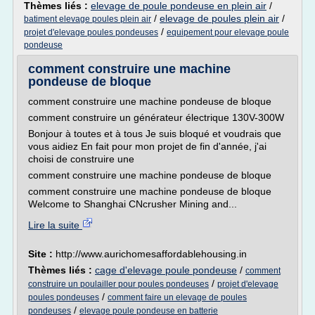
Thèmes liés :
elevage de poule pondeuse en plein air
/
/
elevage de poules plein air
/
batiment elevage poules plein air
/
projet d'elevage poules pondeuses
equipement pour elevage poule
pondeuse
comment construire une machine
pondeuse de bloque
comment construire une machine pondeuse de bloque
comment construire un générateur électrique 130V-300W
Bonjour à toutes et à tous Je suis bloqué et voudrais que
vous aidiez En fait pour mon projet de fin d'année, j'ai
choisi de construire une
comment construire une machine pondeuse de bloque
comment construire une machine pondeuse de bloque
Welcome to Shanghai CNcrusher Mining and...
Lire la suite
Site :
http://www.aurichomesaffordablehousing.in
Thèmes liés :
cage d'elevage poule pondeuse
/
comment
/
construire un poulailler pour poules pondeuses
projet d'elevage
/
poules pondeuses
comment faire un elevage de poules
/
pondeuses
elevage poule pondeuse en batterie