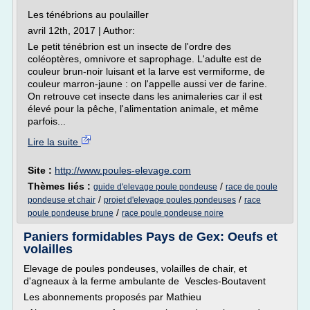
Les ténébrions au poulailler
avril 12th, 2017 | Author:
Le petit ténébrion est un insecte de l'ordre des
coléoptères, omnivore et saprophage. L'adulte est de
couleur brun-noir luisant et la larve est vermiforme, de
couleur marron-jaune : on l'appelle aussi ver de farine.
On retrouve cet insecte dans les animaleries car il est
élevé pour la pêche, l'alimentation animale, et même
parfois...
Lire la suite
Site :
http://www.poules-elevage.com
Thèmes liés :
/
guide d'elevage poule pondeuse
race de poule
/
/
pondeuse et chair
projet d'elevage poules pondeuses
race
/
poule pondeuse brune
race poule pondeuse noire
Paniers formidables Pays de Gex: Oeufs et
volailles
Elevage de poules pondeuses, volailles de chair, et
d'agneaux à la ferme ambulante de Vescles-Boutavent
Les abonnements proposés par Mathieu