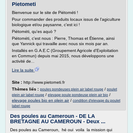
Pietometi
Bienvenue sur le site de Piétométi !
Pour commander des produits locaux issus de l'agiculture
biologique et/ou paysanne, c'est ici !
Piétométi, qu'es aquò ?
Piétométi, c'est nous : Pierre, Thomas et Étienne, ainsi
que Yannick qui travaille avec nous six mois par an.
Installés en G.A.E.C (Groupement Agricole d'Exploitation
en Commun) depuis mai 2015, nous développons une
activité de...
Lire la suite
Site :
http://www.pietometi.fr
Thèmes liés :
/
poules pondeuses plein air label rouge
poulet
/
/
plein air label rouge
elevage poule pondeuse plein air bio
elevage poules bio en plein air
/
condition d'elevage du poulet
label rouge
Des poules au Cameroun - DE LA
BRETAGNE AU CAMEROUN - Deux ...
Des poules au Cameroun, hé oui voila la mission qui