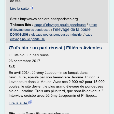
de 500...
Lire la suite
Site :
http://www.cahiers-antispecistes.org
Thèmes liés :
cage d'elevage poule pondeuse
/
projet
l'elevage de la poule
/
d'elevage poules pondeuses
pondeuse
/
/
elevage poules pondeuses industriel
cage
elevage poule pondeuse
Œufs bio : un pari réussi | Filières Avicoles
OEufs bio : un pari réussi
26 septembre 2017
545
En avril 2014, Jérémy Jacquemin se lançait dans
l'aviculture, épaulé par son beau-frère Jérôme Thirion, à
Levoncourt dans la Meuse. Avec ses 2 900 m2 pour 15 000
poules, le site devient le plus grand élevage de pondeuses
bio en Lorraine. Trois ans plus tard, que sont-ils devenus ?
Interview croisée avec Jérémy Jacquemin et Philippe...
Lire la suite
Site :
http://www.filieres-avicoles.com