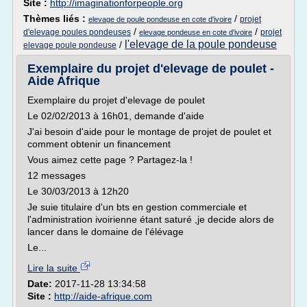
Site :
http://imaginationforpeople.org
Thèmes liés :
/
projet
elevage de poule pondeuse en cote d'ivoire
/
/
d'elevage poules pondeuses
projet
elevage pondeuse en cote d'ivoire
l'elevage de la poule pondeuse
/
elevage poule pondeuse
Exemplaire du projet d'elevage de poulet -
Aide Afrique
Exemplaire du projet d'elevage de poulet
Le 02/02/2013 à 16h01, demande d'aide
J'ai besoin d'aide pour le montage de projet de poulet et
comment obtenir un financement
Vous aimez cette page ? Partagez-la !
12 messages
Le 30/03/2013 à 12h20
Je suie titulaire d'un bts en gestion commerciale et
l'administration ivoirienne étant saturé ,je decide alors de
lancer dans le domaine de l'élévage
Le...
Lire la suite
Date:
2017-11-28 13:34:58
Site :
http://aide-afrique.com