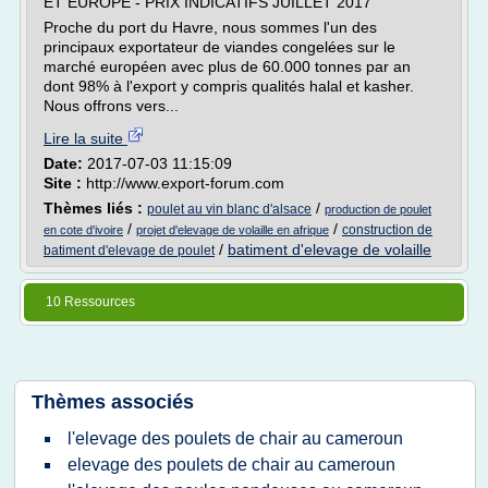
ET EUROPE - PRIX INDICATIFS JUILLET 2017
Proche du port du Havre, nous sommes l'un des
principaux exportateur de viandes congelées sur le
marché européen avec plus de 60.000 tonnes par an
dont 98% à l'export y compris qualités halal et kasher.
Nous offrons vers...
Lire la suite
Date:
2017-07-03 11:15:09
Site :
http://www.export-forum.com
Thèmes liés :
/
poulet au vin blanc d'alsace
production de poulet
/
/
construction de
en cote d'ivoire
projet d'elevage de volaille en afrique
/
batiment d'elevage de volaille
batiment d'elevage de poulet
10 Ressources
Thèmes associés
l'elevage des poulets de chair au cameroun
elevage des poulets de chair au cameroun