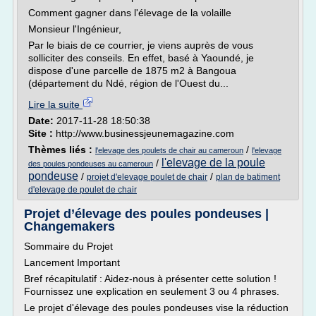
Comment gagner dans l'élevage de la volaille
Monsieur l'Ingénieur,
Par le biais de ce courrier, je viens auprès de vous
solliciter des conseils. En effet, basé à Yaoundé, je
dispose d'une parcelle de 1875 m2 à Bangoua
(département du Ndé, région de l'Ouest du...
Lire la suite
Date:
2017-11-28 18:50:38
Site :
http://www.businessjeunemagazine.com
Thèmes liés :
/
l'elevage des poulets de chair au cameroun
l'elevage
l'elevage de la poule
/
des poules pondeuses au cameroun
pondeuse
/
/
projet d'elevage poulet de chair
plan de batiment
d'elevage de poulet de chair
Projet d’élevage des poules pondeuses |
Changemakers
Sommaire du Projet
Lancement Important
Bref récapitulatif : Aidez-nous à présenter cette solution !
Fournissez une explication en seulement 3 ou 4 phrases.
Le projet d'élevage des poules pondeuses vise la réduction