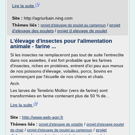
Lire la suite
Site :
http://agriurbain.ning.com
Thèmes liés :
/
projet
projet d'elevage de poulet au cameroun
d'elevage des poulets
/
projet d elevage de poulet
L'élevage d'insectes pour l'alimentation
animale - farine ...
Si les insectes ne remplaceront pas tout de suite l'entrecôte
dans nos assiettes, il est fort probable que les farines
d'insectes, riches en protéines, entrent d'ici peu aux menus
de nos poissons d'élevage, volailles, porcs, bovins en
commençant par l'écuelle de nos chiens et chats.
Arch.
Les larves de Tenebrio Molitor (vers de farine) sont
transformées en farine contenant plus de 50 % de...
Lire la suite
Site :
http://www.web-agri.fr
Thèmes liés :
/
projet d'elevage de volaille
projet d'elevage poulet
/
/
projet
de chair
projet d'elevage de poulet au cameroun