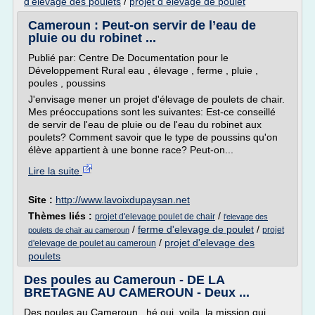
d'elevage des poulets
/
projet d elevage de poulet
Cameroun : Peut-on servir de l’eau de
pluie ou du robinet ...
Publié par: Centre De Documentation pour le
Développement Rural eau , élevage , ferme , pluie ,
poules , poussins
J'envisage mener un projet d'élevage de poulets de chair.
Mes préoccupations sont les suivantes: Est-ce conseillé
de servir de l'eau de pluie ou de l'eau du robinet aux
poulets? Comment savoir que le type de poussins qu'on
élève appartient à une bonne race? Peut-on...
Lire la suite
Site :
http://www.lavoixdupaysan.net
Thèmes liés :
/
projet d'elevage poulet de chair
l'elevage des
/
ferme d'elevage de poulet
/
projet
poulets de chair au cameroun
/
projet d'elevage des
d'elevage de poulet au cameroun
poulets
Des poules au Cameroun - DE LA
BRETAGNE AU CAMEROUN - Deux ...
Des poules au Cameroun, hé oui voila la mission qui