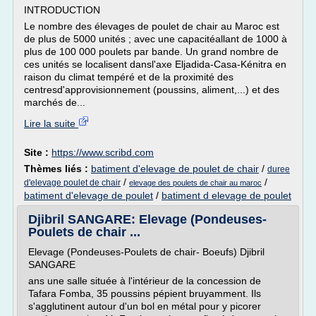
INTRODUCTION
Le nombre des élevages de poulet de chair au Maroc est
de plus de 5000 unités ; avec une capacitéallant de 1000 à
plus de 100 000 poulets par bande. Un grand nombre de
ces unités se localisent dansl'axe Eljadida-Casa-Kénitra en
raison du climat tempéré et de la proximité des
centresd'approvisionnement (poussins, aliment,...) et des
marchés de...
Lire la suite
Site :
https://www.scribd.com
Thèmes liés :
batiment d'elevage de poulet de chair
/
duree
/
/
d'elevage poulet de chair
elevage des poulets de chair au maroc
batiment d'elevage de poulet
/
batiment d elevage de poulet
Djibril SANGARE: Elevage (Pondeuses-
Poulets de chair ...
Elevage (Pondeuses-Poulets de chair- Boeufs) Djibril
SANGARE
ans une salle située à l'intérieur de la concession de
Tafara Fomba, 35 poussins pépient bruyamment. Ils
s'agglutinent autour d'un bol en métal pour y picorer