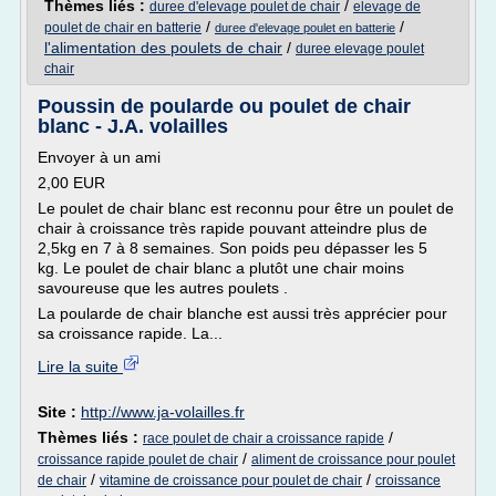
Thèmes liés :
/
duree d'elevage poulet de chair
elevage de
/
/
poulet de chair en batterie
duree d'elevage poulet en batterie
l'alimentation des poulets de chair
/
duree elevage poulet
chair
Poussin de poularde ou poulet de chair
blanc - J.A. volailles
Envoyer à un ami
2,00 EUR
Le poulet de chair blanc est reconnu pour être un poulet de
chair à croissance très rapide pouvant atteindre plus de
2,5kg en 7 à 8 semaines. Son poids peu dépasser les 5
kg. Le poulet de chair blanc a plutôt une chair moins
savoureuse que les autres poulets .
La poularde de chair blanche est aussi très apprécier pour
sa croissance rapide. La...
Lire la suite
Site :
http://www.ja-volailles.fr
Thèmes liés :
/
race poulet de chair a croissance rapide
/
croissance rapide poulet de chair
aliment de croissance pour poulet
/
/
de chair
vitamine de croissance pour poulet de chair
croissance