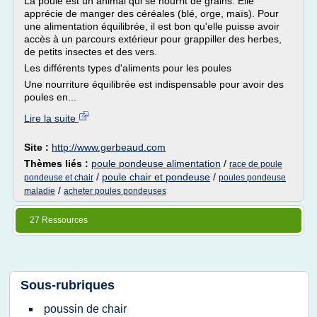
La poule est un animal qui se nourrit de grains. Elle
apprécie de manger des céréales (blé, orge, maïs). Pour
une alimentation équilibrée, il est bon qu'elle puisse avoir
accès à un parcours extérieur pour grappiller des herbes,
de petits insectes et des vers.
Les différents types d'aliments pour les poules
Une nourriture équilibrée est indispensable pour avoir des
poules en...
Lire la suite
Site :
http://www.gerbeaud.com
Thèmes liés :
poule pondeuse alimentation
/
race de poule
/
poule chair et pondeuse
/
pondeuse et chair
poules pondeuse
/
maladie
acheter poules pondeuses
27 Ressources
Sous-rubriques
poussin
de
chair