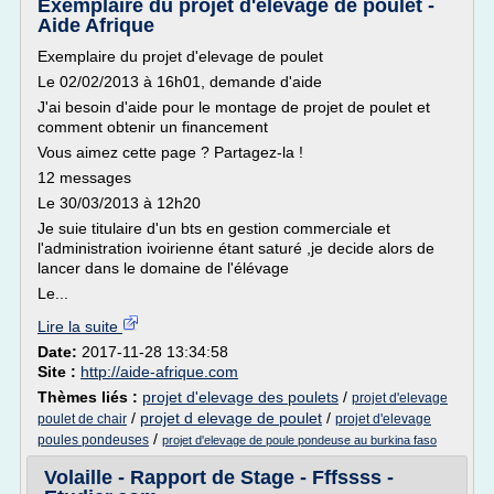
Exemplaire du projet d'elevage de poulet -
Aide Afrique
Exemplaire du projet d'elevage de poulet
Le 02/02/2013 à 16h01, demande d'aide
J'ai besoin d'aide pour le montage de projet de poulet et
comment obtenir un financement
Vous aimez cette page ? Partagez-la !
12 messages
Le 30/03/2013 à 12h20
Je suie titulaire d'un bts en gestion commerciale et
l'administration ivoirienne étant saturé ,je decide alors de
lancer dans le domaine de l'élévage
Le...
Lire la suite
Date:
2017-11-28 13:34:58
Site :
http://aide-afrique.com
Thèmes liés :
projet d'elevage des poulets
/
projet d'elevage
/
projet d elevage de poulet
/
poulet de chair
projet d'elevage
/
poules pondeuses
projet d'elevage de poule pondeuse au burkina faso
Volaille - Rapport de Stage - Fffssss -