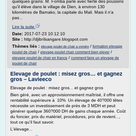
quelques grains. M. Fomba parle avec fierté des poussins
qu'il élève dans le village de Dien, à environ 130
kilomètres de Bamako, la capitale du Mali. Mais il n'a
pas...
Lire la suite
Date:
2017-07-23 10:12:10
Site :
http://djibrilsangare.blogspot.com
Thèmes liés :
/
formation elevage
elevage poulet de chair a vendre
/
/
poulet de chair
elevage poulet chair comment bien elever
/
elevage poulet de chair en france
comment faire un elevage de
poulet de chair
Elevage de poulet : misez gros… et gagnez
gros – Lavieeco
Elevage de poulet : misez gros... et gagnez gros
Bien géré, avec un approvisionnement maîtrisé, il offre une
rentabilité supérieure à 10%. Un élevage de 40?000 têtes
nécessite un investissement de près de 3 MDH et peut
générer quelque 360?000 DH de gains chaque année. Coût
du foncier, prix du matériel, procédures, prix de revient...,
tout ce qu'il faut savoir.
L'élevage...