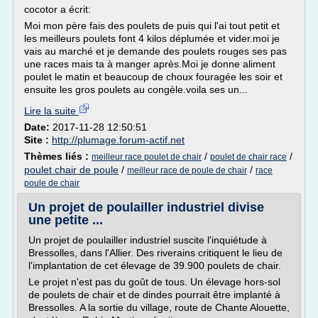
cocotor a écrit:
Moi mon père fais des poulets de puis qui l'ai tout petit et
les meilleurs poulets font 4 kilos déplumée et vider.moi je
vais au marché et je demande des poulets rouges ses pas
une races mais ta à manger après.Moi je donne aliment
poulet le matin et beaucoup de choux fouragée les soir et
ensuite les gros poulets au congèle.voila ses un...
Lire la suite
Date:
2017-11-28 12:50:51
Site :
http://plumage.forum-actif.net
Thèmes liés :
/
/
meilleur race poulet de chair
poulet de chair race
poulet chair de poule
/
/
meilleur race de poule de chair
race
poule de chair
Un projet de poulailler industriel divise
une petite ...
Un projet de poulailler industriel suscite l'inquiétude à
Bressolles, dans l'Allier. Des riverains critiquent le lieu de
l'implantation de cet élevage de 39.900 poulets de chair.
Le projet n'est pas du goût de tous. Un élevage hors-sol
de poulets de chair et de dindes pourrait être implanté à
Bressolles. A la sortie du village, route de Chante Alouette,