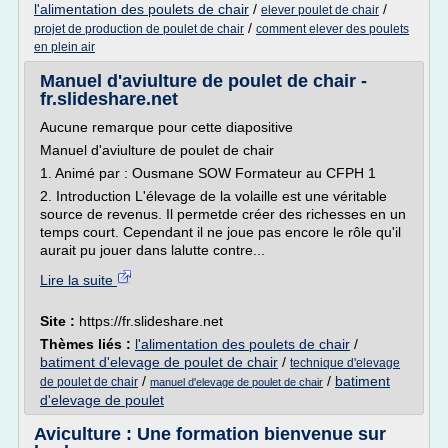
l'alimentation des poulets de chair
/
/
elever poulet de chair
/
projet de production de poulet de chair
comment elever des poulets
en plein air
Manuel d'aviulture de poulet de chair -
fr.slideshare.net
Aucune remarque pour cette diapositive
Manuel d'aviulture de poulet de chair
1. Animé par : Ousmane SOW Formateur au CFPH 1
2. Introduction L'élevage de la volaille est une véritable
source de revenus. Il permetde créer des richesses en un
temps court. Cependant il ne joue pas encore le rôle qu'il
aurait pu jouer dans lalutte contre...
Lire la suite
Site :
https://fr.slideshare.net
Thèmes liés :
l'alimentation des poulets de chair
/
batiment d'elevage de poulet de chair
/
technique d'elevage
/
/
batiment
de poulet de chair
manuel d'elevage de poulet de chair
d'elevage de poulet
Aviculture : Une formation bienvenue sur