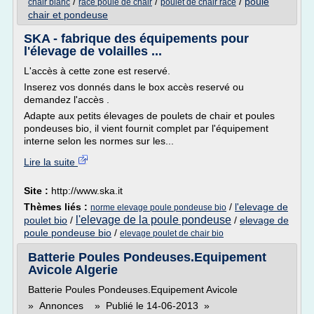
/
/
/
poule
chair blanc
race poule de chair
poulet de chair race
chair et pondeuse
SKA - fabrique des équipements pour
l'élevage de volailles ...
L'accès à cette zone est reservé.
Inserez vos donnés dans le box accès reservé ou
demandez l'accès .
Adapte aux petits élevages de poulets de chair et poules
pondeuses bio, il vient fournit complet par l'équipement
interne selon les normes sur les...
Lire la suite
Site :
http://www.ska.it
Thèmes liés :
/
l'elevage de
norme elevage poule pondeuse bio
l'elevage de la poule pondeuse
poulet bio
/
/
elevage de
poule pondeuse bio
/
elevage poulet de chair bio
Batterie Poules Pondeuses.Equipement
Avicole Algerie
Batterie Poules Pondeuses.Equipement Avicole
» Annonces » Publié le 14-06-2013 »