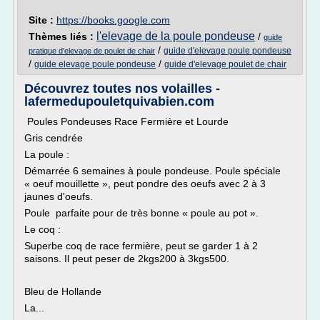
Site :
https://books.google.com
l'elevage de la poule pondeuse
Thèmes liés :
/
guide
/
guide d'elevage poule pondeuse
pratique d'elevage de poulet de chair
/
/
guide elevage poule pondeuse
guide d'elevage poulet de chair
Découvrez toutes nos volailles -
lafermedupouletquivabien.com
Poules Pondeuses Race Fermière et Lourde
Gris cendrée
La poule :
Démarrée 6 semaines à poule pondeuse. Poule spéciale
« oeuf mouillette », peut pondre des oeufs avec 2 à 3
jaunes d'oeufs.
Poule parfaite pour de très bonne « poule au pot ».
Le coq :
Superbe coq de race fermière, peut se garder 1 à 2
saisons. Il peut peser de 2kgs200 à 3kgs500.
Bleu de Hollande
La...