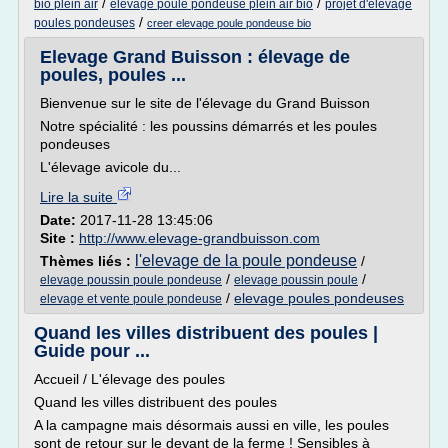
/
/
bio plein air
elevage poule pondeuse plein air bio
projet d'elevage
/
poules pondeuses
creer elevage poule pondeuse bio
Elevage Grand Buisson : élevage de
poules, poules ...
Bienvenue sur le site de l'élevage du Grand Buisson
Notre spécialité : les poussins démarrés et les poules
pondeuses
L'élevage avicole du...
Lire la suite
Date:
2017-11-28 13:45:06
Site :
http://www.elevage-grandbuisson.com
l'elevage de la poule pondeuse
Thèmes liés :
/
/
/
elevage poussin poule pondeuse
elevage poussin poule
/
elevage poules pondeuses
elevage et vente poule pondeuse
Quand les villes distribuent des poules |
Guide pour ...
Accueil / L'élevage des poules
Quand les villes distribuent des poules
A la campagne mais désormais aussi en ville, les poules
sont de retour sur le devant de la ferme ! Sensibles à