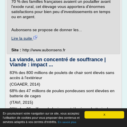
70 % des familles françaises avaient un poulailler avant
l'exode rural, cet élevage vous apportera d'énormes
satisfactions pour bien peu d'investissements en temps
ou en argent.
Aubonsens se propose de donner les...
Lire la suite
Site :
http://www.aubonsens.fr
La viande, un concentré de souffrance |
Viande : impact ...
83% des 800 millions de poulets de chair sont élevés sans
accès à l'extérieur
(CGAAER, 2014)
68% des 47 millions de poules pondeuses sont élevées en
batterie de cages
(ITAVI, 2015)
99% des 36 millions de lapins sont élevés en batterie de
En poursuivant votre navigation sur ce site, vous acceptez
cages
X
l'utilisation de cookies pour vous proposer des contenus et
(ITAVI, 2006)
services adaptés à vos centres d'intérêts.
En savoir plus