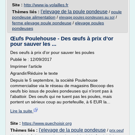
Site :
http://www.ja-volailles.fr
l'elevage de la poule pondeuse
Thèmes liés :
/
poule
pondeuse alimentation
/
/
elevage poules pondeuses au sol
ferme elevage poule pondeuse
/
elevage poules
pondeuses
Œufs Poulehouse - Des œufs à prix d’or
pour sauver les ...
Des oeufs à prix d'or pour sauver les poules
Publié le : 12/09/2017
Imprimer l'article
Agrandir/Réduire le texte
Depuis le 5 septembre, la société Poulehouse
commercialise via le réseau de magasins Biocoop des
oeufs bio issus de poules pondeuses qui n'iront pas à
l'abattoir. Des oeufs qui ne tuent pas les poules, mais
portent un sérieux coup au portefeuille, à 6 EUR la...
Lire la suite
Site :
https://www.quechoisir.org
l'elevage de la poule pondeuse
Thèmes liés :
/
prix oeuf