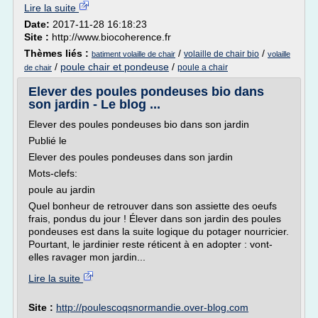
Lire la suite
Date:
2017-11-28 16:18:23
Site :
http://www.biocoherence.fr
Thèmes liés :
/
/
volaille de chair bio
batiment volaille de chair
volaille
/
poule chair et pondeuse
/
poule a chair
de chair
Elever des poules pondeuses bio dans
son jardin - Le blog ...
Elever des poules pondeuses bio dans son jardin
Publié le
Elever des poules pondeuses dans son jardin
Mots-clefs:
poule au jardin
Quel bonheur de retrouver dans son assiette des oeufs
frais, pondus du jour ! Élever dans son jardin des poules
pondeuses est dans la suite logique du potager nourricier.
Pourtant, le jardinier reste réticent à en adopter : vont-
elles ravager mon jardin...
Lire la suite
Site :
http://poulescoqsnormandie.over-blog.com