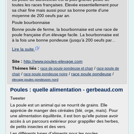
toutes les races françaises. Elevée essentiellement pour
sa chair fine mais aussi pour sa bonne ponte d'une
moyenne de 200 oeufs par an.
Poule bourbonnaise
Bonne poule de ferme, la bourbonnaise est une race de
poule française d'un élevage facile. La bourbonnaise est
à la fois une bonne pondeuse (jusqu'à 200 oeufs par...
Lire la suite
Site :
http://www.poules-elevage.com
Thèmes liés :
/
race de poule pondeuse et chair
race poule de
/
/
race poule pondeuse
/
chair
race poule pondeuse noire
elevage poules pondeuses nord
Poules : quelle alimentation - gerbeaud.com
Tweeter
La poule est un animal qui se nourrit de grains. Elle
apprécie de manger des céréales (blé, orge, maïs). Pour
une alimentation équilibrée, il est bon qu'elle puisse avoir
accès à un parcours extérieur pour grappiller des herbes,
de petits insectes et des vers.
Les différents types d'aliments pour les poules