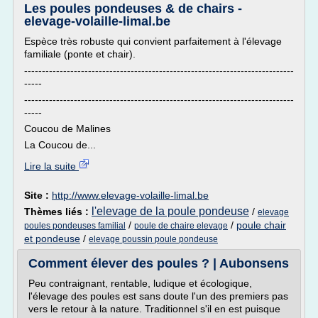
Les poules pondeuses & de chairs -
elevage-volaille-limal.be
Espèce très robuste qui convient parfaitement à l'élevage
familiale (ponte et chair).
----------------------------------------------------------------------------
-----
----------------------------------------------------------------------------
-----
Coucou de Malines
La Coucou de...
Lire la suite
Site :
http://www.elevage-volaille-limal.be
l'elevage de la poule pondeuse
Thèmes liés :
/
elevage
/
/
poule chair
poules pondeuses familial
poule de chaire elevage
et pondeuse
/
elevage poussin poule pondeuse
Comment élever des poules ? | Aubonsens
Peu contraignant, rentable, ludique et écologique,
l'élevage des poules est sans doute l'un des premiers pas
vers le retour à la nature. Traditionnel s'il en est puisque