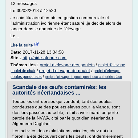
12 messages
Le 30/03/2013 à 12h20
Je suie titulaire d'un bts en gestion commerciale et
l'administration ivoirienne étant saturé ,je decide alors de
lancer dans le domaine de l'élévage
Le...
Lire la suite
Date:
2017-11-28 13:34:58
Site :
http://aide-afrique.com
Thèmes liés :
projet d'elevage des poulets
/
projet d'elevage
/
projet d elevage de poulet
/
poulet de chair
projet d'elevage
/
poules pondeuses
projet d'elevage de poule pondeuse au burkina faso
Scandale des œufs contaminés: les
autorités néerlandaises ...
Toutes les entreprises qui vendent, tant des poules
pondeuses que des poulets élevés pour la viande, sont
dès lors passées au crible, a fait savoir mardi un porte-
parole de la NVWA, cité par le quotidien néerlandais
Algemeen Dagblad.
Les activités des exploitations avicoles, chez qui du
fipronil a été découvert dans les oeufs, ont dernièrement