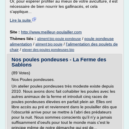
Or, pour espérer profiter au mieux de votre aviculture, il est
nécessaire de bien nourrir les gallinacés, et cela
s'applique...
Lire la suite
Site :
http://www.meilleur-poulailler.com
Thèmes liés :
/
poule pondeuse
aliment bio poule pondeuse
alimentation
/
/
l'alimentation des poulets de
aliment bio poule
chair
/
elever des poules pondeuses bio
Nos poules pondeuses - La Ferme des
Sablons
(89 Votes)
Nos Poules pondeuses.
Un atelier poules pondeuses très modeste existe depuis
2010. Nous avons donc fait cohabiter les poules avec les
autres animaux de la ferme et introduit cinq races de
poules pondeuses élevées en parfait plein air. Elles ont
libre accès au pré et reviennent dans le poulailler dès que
l'obscurité arrive pour se mettre à l'abri des prédateurs
pour la nuit. Nous sommes conscients qu'il n'y a jamais
suffisamment d'oeufs pour tout le monde mais c'est le
principe même de notre démarche qui est de...