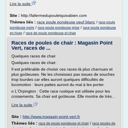
Lire la suite
Site :
http://lafermedupouletquivabien.com
Thèmes liés :
race poule pondeuse oeuf blanc
/
race poule
/
/
pondeuse noire
race poule pondeuse grise
race poule pondeuse
/
en hiver
race de poule pondeuse et chair
Races de poules de chair : Magasin Point
Vert, races de ...
Quelques races de chair
Quelques races de chair :
Il est préférable de choisir ces races-là plus charnues et
plus goûteuses. Ne les choisissez pas issues de souches
trop lourdes car elles auront quelques difficultés de
locomotion : leurs pattes auront du mal à les porter.
o L'Orpington : Cette race rustique est utilisée pour les
croisements. Sa chair est goûteuse. Elle montre de très...
Lire la suite
Site :
http://www.magasin-point-vert.fr
Thèmes liés :
/
race de poule pondeuse et chair
race poules de