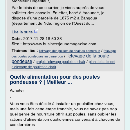
Monsieur l'Ingénieur,
Par le biais de ce courrier, je viens auprès de vous
solliciter des conseils. En effet, basé à Yaoundé, je
dispose d'une parcelle de 1875 m2 à Bangoua
(département du Ndé, région de l'Ouest du...
Lire la suite
Date:
2017-11-28 18:50:38
Site :
http://www.businessjeunemagazine.com
Thèmes liés :
/
l'elevage des poulets de chair au cameroun
l'elevage
l'elevage de la poule
/
des poules pondeuses au cameroun
pondeuse
/
/
projet d'elevage poulet de chair
plan de batiment
d'elevage de poulet de chair
Quelle alimentation pour des poules
pondeuses ? | Meilleur ...
Acheter
-
Vous vous êtes décidé à installer un poulailler chez vous,
mais une fois cette étape franchie, vous ne savez pas trop
quel genre de nourriture offrir aux poules, sans oublier les
rations d'alimentation quotidiennes convenant à chacune de
ces dernières.