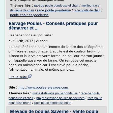
Thèmes liés :
/
race de poule pondeuse et chair
meilleur race
/
race poule pondeuse
/
/
de poule de chair
race poule de chair
poule chair et pondeuse
Elevage Poules - Conseils pratiques pour
démarrer et ...
Les ténébrions au poulailler
avril 12th, 2017 | Author:
Le petit ténébrion est un insecte de l'ordre des coléoptères,
omnivore et saprophage. L'adulte est de couleur brun-noir
luisant et la larve est vermiforme, de couleur marron-jaune :
on l'appelle aussi ver de farine. On retrouve cet insecte
dans les animaleries car il est élevé pour la pêche,
l'alimentation animale, et même parfois...
Lire la suite
Site :
http://www.poules-elevage.com
Thèmes liés :
/
guide d'elevage poule pondeuse
race de poule
/
/
pondeuse et chair
projet d'elevage poules pondeuses
race poule
/
pondeuse brune
race poule pondeuse noire
Elevage de poules Saverne - Vente poule