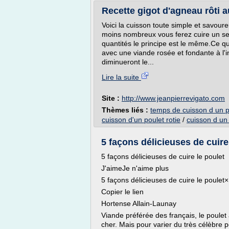
Recette gigot d'agneau rôti au
Voici la cuisson toute simple et savoure
moins nombreux vous ferez cuire un seu
quantités le principe est le même.Ce que
avec une viande rosée et fondante à l'in
diminueront le...
Lire la suite
Site :
http://www.jeanpierrevigato.com
Thèmes liés :
temps de cuisson d un po
cuisson d'un poulet rotie
/
cuisson d un 
5 façons délicieuses de cuire
5 façons délicieuses de cuire le poulet
J'aimeJe n'aime plus
5 façons délicieuses de cuire le poulet×
Copier le lien
Hortense Allain-Launay
Viande préférée des français, le poulet a
cher. Mais pour varier du très célèbre p