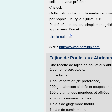
celle que vous préférez !
© istock
Grillé, rôti, poché, frit : la meilleure cu
par Sophie Fleury le 7 juillet 2016
Poché, rôti, frit ou tout simplement gril
appréciées. Bon et...
Lire la suite
Site :
http://www.aufeminin.com
Tajine de Poulet aux Abricot
Une recette de tajine de poulet aux abri
à de nombreux palets.
Ingrédients
1 poulet fermier (de préférence)
200 g d' abricots séchés et coupés en q
100 g d'amandes mondées et effilées
2 oignons moyens hachés
1 c.à.s de gingembre moulu
1 c.à.s de cumin moulu