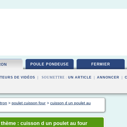
POULE PONDEUSE
FERMIER
RON
TEURS DE VIDÉOS
| SOUMETTRE :
UN ARTICLE
|
ANNONCER
|
itron
>
poulet cuisson four
>
cuisson d un poulet au
e thème : cuisson d un poulet au four