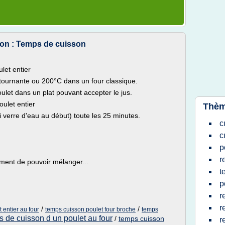
son : Temps de cuisson
let entier
 tournante ou 200°C dans un four classique.
oulet dans un plat pouvant accepter le jus.
ulet entier
Thèm
i verre d'eau au début) toute les 25 minutes.
c
c
p
r
ement de pouvoir mélanger...
t
p
r
r
/
/
 entier au four
temps cuisson poulet four broche
temps
s de cuisson d un poulet au four
/
temps cuisson
r