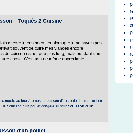
p
r
r
isson – Toqués 2 Cuisine
c
p
p
illais encore intensément, et alors que je ne savais pas
p
l m'arrivait souvent de cuire mes viandes encore
mps de cuisson est un peu plus long, mais pendant que
r
re autre chose. C'est tout de même appréciable.
p
p
p
/
t congele au four
temps de cuisson d'un poulet fermier au four
our
/
/
cuisson d'un
cuisson d'un poulet congele au four
uisson d'un poulet