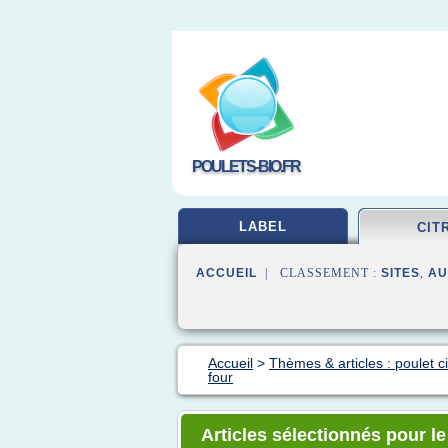
POULETS-BIO.FR
LABEL
CIT
ACCUEIL
| CLASSEMENT :
SITES
,
AU
Accueil
>
Thèmes & articles : poulet c
four
Articles sélectionnés pour l