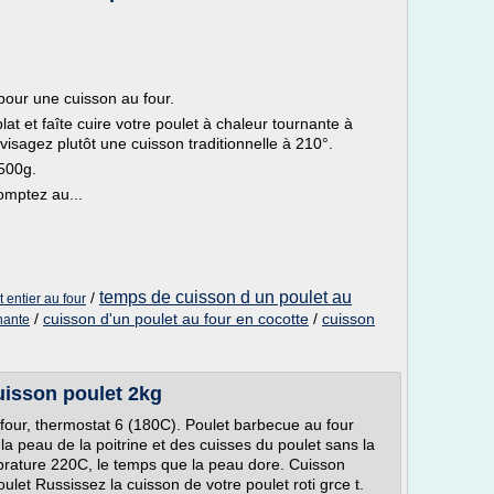
pour une cuisson au four.
at et faîte cuire votre poulet à chaleur tournante à
visagez plutôt une cuisson traditionnelle à 210°.
500g.
comptez au...
temps de cuisson d un poulet au
/
 entier au four
/
cuisson d'un poulet au four en cocotte
/
cuisson
nante
uisson poulet 2kg
 four, thermostat 6 (180C). Poulet barbecue au four
a peau de la poitrine et des cuisses du poulet sans la
mprature 220C, le temps que la peau dore. Cuisson
et Russissez la cuisson de votre poulet roti grce t.