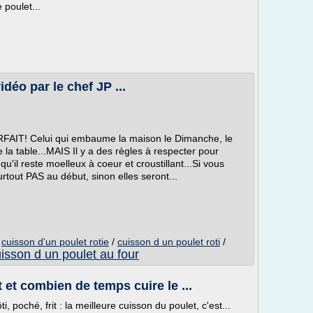
 poulet...
idéo par le chef JP ...
 PARFAIT! Celui qui embaume la maison le Dimanche, le
e la table...MAIS Il y a des règles à respecter pour
qu'il reste moelleux à coeur et croustillant...Si vous
urtout PAS au début, sinon elles seront...
/
cuisson d'un poulet rotie
/
cuisson d un poulet roti
/
isson d un poulet au four
et combien de temps cuire le ...
ôti, poché, frit : la meilleure cuisson du poulet, c'est...