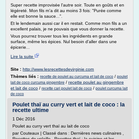
Super recette improvisée l'autre soir. Toute en goûts et en
légèreté. Mon fils m'a dit au moins 3 fois: "Purée comme
elle est bonne la sauce...".
Et le lendemain aussi car il en restait. Comme mon fils a un
excellent palais, je ne pouvais que vous donner la recette.
Vous pourrez trouver tous les ingrédients en grande
surface, même les épices. Nul besoin d'aller dans une
épicerie...
Lire la suite
Site :
http://www.lesrecettesdevirginie.com
Thèmes liés :
/
recette de poulet au curcuma et lait de coco
poulet
/
recette poulet au gingembre
lait de coco curcuma gingembre
et lait de coco
/
/
recette cari poulet lait de coco
poulet curcuma lait
de coco
Poulet thaï au curry vert et lait de coco : la
recette ultime
1 Déc 2016
Poulet au curry vert thaï au lait de coco
par Couteaux | Classé dans : Dernières news culinaires ,
Recettes de volaille , Recettes thaï : la cuisine et les