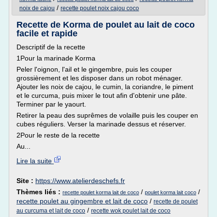
/
noix de cajou
recette poulet noix cajou coco
Recette de Korma de poulet au lait de coco
facile et rapide
Descriptif de la recette
1Pour la marinade Korma
Peler l'oignon, l'ail et le gingembre, puis les couper
grossièrement et les disposer dans un robot ménager.
Ajouter les noix de cajou, le cumin, la coriandre, le piment
et le curcuma, puis mixer le tout afin d'obtenir une pâte.
Terminer par le yaourt.
Retirer la peau des suprêmes de volaille puis les couper en
cubes réguliers. Verser la marinade dessus et réserver.
2Pour le reste de la recette
Au...
Lire la suite
Site :
https://www.atelierdeschefs.fr
Thèmes liés :
/
/
recette poulet korma lait de coco
poulet korma lait coco
recette poulet au gingembre et lait de coco
/
recette de poulet
/
au curcuma et lait de coco
recette wok poulet lait de coco