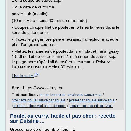
2 c. à soupe de sauce soja
1 c. à café de curcuma
poivre noir (moulin)
(10 min + au moins 30 min de marinade)
- Coupez chaque filet de poulet en 6 fines lanières dans le
sens de la longueur.
- Râpez le gingembre pelé et écrasez l'ail épluché avec le
plat d'un grand couteau.
- Mettez les lanières de poulet dans un plat et mélangez-y
1,5 dl de lait de coco, le miel, 1 c. à soupe de sauce soja,
le gingembre râpé, l'ail écrasé et le curcuma. Poivrez.
Laissez mariner au moins 30 min au...
Lire la suite
Site :
https://www.colruyt.be
Thèmes liés :
/
poulet beurre de cacahuete sauce soja
/
/
brochette poulet sauce cacahuete
poulet cacahuete sauce soja
/
poulet sauce citron vert
poulet au citron vert et lait de coco
Poulet au curry, facile et pas cher : recette
sur Cuisine ...
Grosse noix de gingembre frais : 1