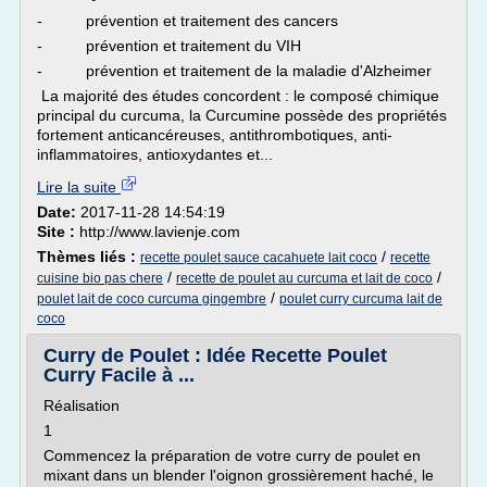
- prévention et traitement des cancers
- prévention et traitement du VIH
- prévention et traitement de la maladie d'Alzheimer
La majorité des études concordent : le composé chimique
principal du curcuma, la Curcumine possède des propriétés
fortement anticancéreuses, antithrombotiques, anti-
inflammatoires, antioxydantes et...
Lire la suite
Date:
2017-11-28 14:54:19
Site :
http://www.lavienje.com
Thèmes liés :
/
recette poulet sauce cacahuete lait coco
recette
/
/
cuisine bio pas chere
recette de poulet au curcuma et lait de coco
/
poulet lait de coco curcuma gingembre
poulet curry curcuma lait de
coco
Curry de Poulet : Idée Recette Poulet
Curry Facile à ...
Réalisation
1
Commencez la préparation de votre curry de poulet en
mixant dans un blender l'oignon grossièrement haché, le