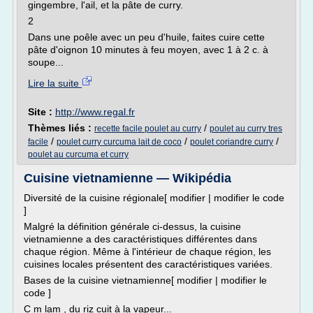
gingembre, l'ail, et la pâte de curry.
2
Dans une poêle avec un peu d'huile, faites cuire cette
pâte d'oignon 10 minutes à feu moyen, avec 1 à 2 c. à
soupe...
Lire la suite
Site :
http://www.regal.fr
Thèmes liés :
/
recette facile poulet au curry
poulet au curry tres
/
/
/
facile
poulet curry curcuma lait de coco
poulet coriandre curry
poulet au curcuma et curry
Cuisine vietnamienne — Wikipédia
Diversité de la cuisine régionale[ modifier | modifier le code
]
Malgré la définition générale ci-dessus, la cuisine
vietnamienne a des caractéristiques différentes dans
chaque région. Même à l'intérieur de chaque région, les
cuisines locales présentent des caractéristiques variées.
Bases de la cuisine vietnamienne[ modifier | modifier le
code ]
C m lam , du riz cuit à la vapeur...