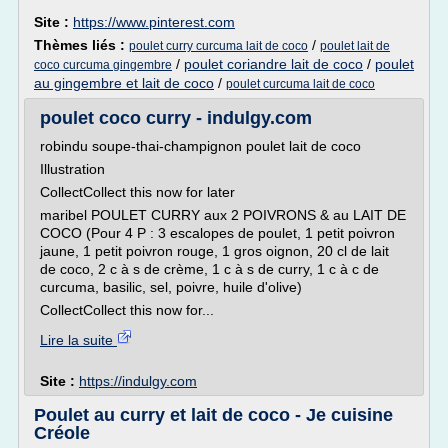
Site :
https://www.pinterest.com
Thèmes liés :
/
poulet curry curcuma lait de coco
poulet lait de
/
poulet coriandre lait de coco
/
poulet
coco curcuma gingembre
au gingembre et lait de coco
/
poulet curcuma lait de coco
poulet coco curry - indulgy.com
robindu soupe-thai-champignon poulet lait de coco
Illustration
CollectCollect this now for later
maribel POULET CURRY aux 2 POIVRONS & au LAIT DE
COCO (Pour 4 P : 3 escalopes de poulet, 1 petit poivron
jaune, 1 petit poivron rouge, 1 gros oignon, 20 cl de lait
de coco, 2 c à s de crème, 1 c à s de curry, 1 c à c de
curcuma, basilic, sel, poivre, huile d'olive)
CollectCollect this now for...
Lire la suite
Site :
https://indulgy.com
Poulet au curry et lait de coco - Je cuisine
Créole