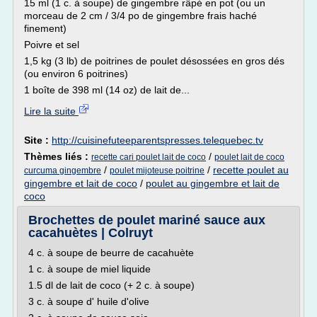
15 ml (1 c. à soupe) de gingembre râpé en pot (ou un
morceau de 2 cm / 3/4 po de gingembre frais haché
finement)
Poivre et sel
1,5 kg (3 lb) de poitrines de poulet désossées en gros dés
(ou environ 6 poitrines)
1 boîte de 398 ml (14 oz) de lait de...
Lire la suite
Site :
http://cuisinefuteeparentspresses.telequebec.tv
Thèmes liés :
/
recette cari poulet lait de coco
poulet lait de coco
/
/
recette poulet au
curcuma gingembre
poulet mijoteuse poitrine
gingembre et lait de coco
/
poulet au gingembre et lait de
coco
Brochettes de poulet mariné sauce aux
cacahuètes | Colruyt
4 c. à soupe de beurre de cacahuète
1 c. à soupe de miel liquide
1.5 dl de lait de coco (+ 2 c. à soupe)
3 c. à soupe d' huile d'olive