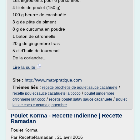
Les ingrédients pour 6 personnes :
4 filets de poulet (150 g)
100 g beurre de cacahuète
3 g de pâte de piment
8 g de curcuma en poudre
1 bâton de citronnelle
20 g de gingembre frais
5 cl d'huile de tournesol
De la coriandre...
Lire la suite
Site :
http://www.matvpratique.com
Thèmes liés :
/
recette brochette de poulet sauce cacahuete
/
recette poulet sauce cacahuete lait coco
poulet gingembre
/
/
citronnelle lait coco
recette poulet satay sauce cacahuete
poulet
lait de coco curcuma gingembre
Poulet Korma - Recette Indienne | Recette
Ramadan
Poulet Korma
Par RecetteRamadan , 21 avril 2016