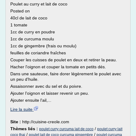
Poulet au curry et lait de coco
Posted on
40cl de lait de coco
1 tomate
1cc de curry en poudre
1cc de curcuma moulu
1cc de gingembre (frais ou moulu)
feuilles de coriandre fraîches
Couper les cuisses de poulet en deux et retirer la peau.
Hacher l'oignon et couper la tomate en petits dés.
Dans une sauteuse, faire dorer légèrement le poulet avec
un peu d'huile.
Assaisonner avec du sel et du poivre.
Ajouter l'oignon et laisser revenir un peu.
Ajouter ensuite l'ail,...
Lire la suite
Site :
http://cuisine-creole.com
Thèmes liés :
/
poulet curry curcuma lait de coco
poulet curry lait
/
/
coco thai
poulet lait de coco curcuma gingembre
poulet curcuma