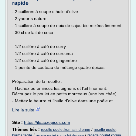
rapide
- 2 cuillères à soupe d'huile d'olive
- 2 yaourts nature
- 1 cuillère à soupe de noix de cajou bio mixées finement
- 30 cl de lait de coco
- 1/2 cuillère à café de curry
- 1/2 cuillère à café de curcuma
- 1/2 cuillère à café de gingembre
- 1 pointe de couteau de mélange quatre épices
Préparation de la recette :
- Hachez ou émincez les oignons et l'ail finement.
Découpez le poulet en petits morceaux (une bouchée).
- Mettez le beurre et l'huile d'olive dans une poêle et...
Lire la suite
Site :
https://ileauxepices.com
Thèmes liés :
/
recette poulet korma indienne
recette poulet
/
/
korma facile
recette poulet korma
recette poulet korma lait de coco