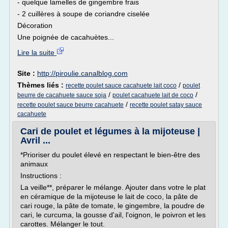
- quelque lamelles de gingembre frais
- 2 cuillères à soupe de coriandre ciselée
Décoration
Une poignée de cacahuètes...
Lire la suite
Site :
http://piroulie.canalblog.com
Thèmes liés :
/
recette poulet sauce cacahuete lait coco
poulet
/
/
beurre de cacahuete sauce soja
poulet cacahuete lait de coco
/
recette poulet sauce beurre cacahuete
recette poulet satay sauce
cacahuete
Cari de poulet et légumes à la mijoteuse |
Avril ...
*Prioriser du poulet élevé en respectant le bien-être des
animaux
Instructions :
La veille**, préparer le mélange. Ajouter dans votre le plat
en céramique de la mijoteuse le lait de coco, la pâte de
cari rouge, la pâte de tomate, le gingembre, la poudre de
cari, le curcuma, la gousse d'ail, l'oignon, le poivron et les
carottes. Mélanger le tout.