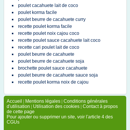
poulet cacahuete lait de coco
poulet korma facile
poulet beurre de cacahuete curry
recette poulet korma facile
recette poulet noix cajou coco
recette poulet sauce cacahuete lait coco
recette cari poulet lait de coco
poulet beurre de cacahuete
poulet beurre de cacahuete soja
brochette poulet sauce cacahuete
poulet beurre de cacahuete sauce soja
recette poulet korma noix de cajou
Accueil
|
Mentions légales
|
Conditions générales
d'utilisation
|
Utilisation des cookies
|
Contact à propos
de cette page
Pour ajouter ou supprimer un site, voir l'article 4 des
CGUs