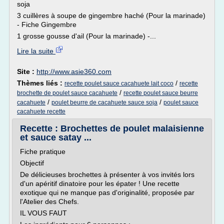
soja
3 cuillères à soupe de gingembre haché (Pour la marinade)
- Fiche Gingembre
1 grosse gousse d'ail (Pour la marinade) -...
Lire la suite
Site :
http://www.asie360.com
Thèmes liés :
/
recette poulet sauce cacahuete lait coco
recette
/
brochette de poulet sauce cacahuete
recette poulet sauce beurre
/
/
cacahuete
poulet beurre de cacahuete sauce soja
poulet sauce
cacahuete recette
Recette : Brochettes de poulet malaisienne
et sauce satay ...
Fiche pratique
Objectif
De délicieuses brochettes à présenter à vos invités lors
d'un apéritif dinatoire pour les épater ! Une recette
exotique qui ne manque pas d'originalité, proposée par
l'Atelier des Chefs.
IL VOUS FAUT