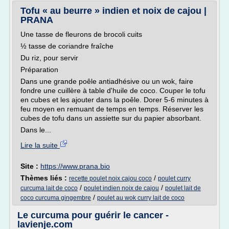
Tofu « au beurre » indien et noix de cajou |
PRANA
Une tasse de fleurons de brocoli cuits
½ tasse de coriandre fraîche
Du riz, pour servir
Préparation
Dans une grande poêle antiadhésive ou un wok, faire
fondre une cuillère à table d'huile de coco. Couper le tofu
en cubes et les ajouter dans la poêle. Dorer 5-6 minutes à
feu moyen en remuant de temps en temps. Réserver les
cubes de tofu dans un assiette sur du papier absorbant.
Dans le...
Lire la suite
Site :
https://www.prana.bio
Thèmes liés :
/
recette poulet noix cajou coco
poulet curry
/
/
curcuma lait de coco
poulet indien noix de cajou
poulet lait de
/
coco curcuma gingembre
poulet au wok curry lait de coco
Le curcuma pour guérir le cancer -
lavienje.com