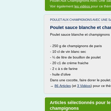
Poulet
Aux
Champignons
Avec Une
Sa
Voir également
les vidéos
pour ce thè
POULET AUX CHAMPIGNONS AVEC UNE SA
Poulet sauce blanche et ch
Poulet sauce blanche et champignons
- 250 g de champignons de paris
- 10 cl de vin blanc sec
- ¼ de litre de bouillon de poulet
- 20 c1 de crème fraiche
- 2 c à s de farine
- huile d'olive
Dans une cocotte, faire dorer le poulet
→
86 Articles
(et
3 Vidéos
) pour ce th
Articles sélectionnés pour l
champignons