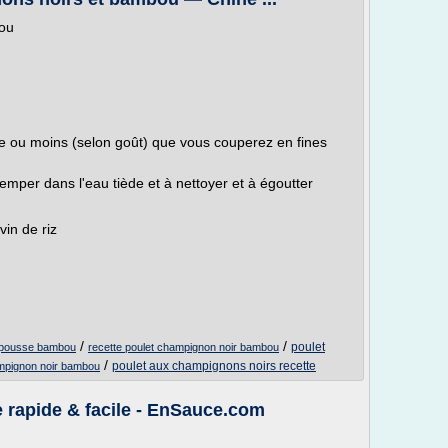
bou
e ou moins (selon goût) que vous couperez en fines
emper dans l'eau tiède et à nettoyer et à égoutter
vin de riz
/
/
poulet
r pousse bambou
recette poulet champignon noir bambou
/
poulet aux champignons noirs recette
mpignon noir bambou
rapide & facile - EnSauce.com