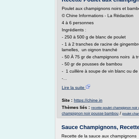
Poulet aux champignons noirs et bam
© Chine Informations - La Rédaction
4 à 6 personnes
Ingrédients :
- 250 à 500 g de blanc de poulet
- 1 à 2 tranches de racine de gingembr
lamelles, un oignon tranché
- 50 À 75 gr de champignons noirs à tr
- 50 gr de pousses de bambou
- 1 cuillère à soupe de vin blanc ou de 
-...
Lire la suite
Site :
https://chine.in
Thèmes liés :
recette poulet champignon noi
/
champignon noir pousse bambou
poulet cha
Sauce Champignons, Recette 
Recette de la sauce aux champignons