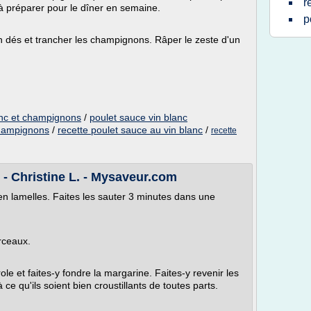
r
 à préparer pour le dîner en semaine.
p
en dés et trancher les champignons. Râper le zeste d'un
lanc et champignons
/
poulet sauce vin blanc
champignons
/
recette poulet sauce au vin blanc
/
recette
 - Christine L. - Mysaveur.com
en lamelles. Faites les sauter 3 minutes dans une
rceaux.
ole et faites-y fondre la margarine. Faites-y revenir les
 ce qu'ils soient bien croustillants de toutes parts.