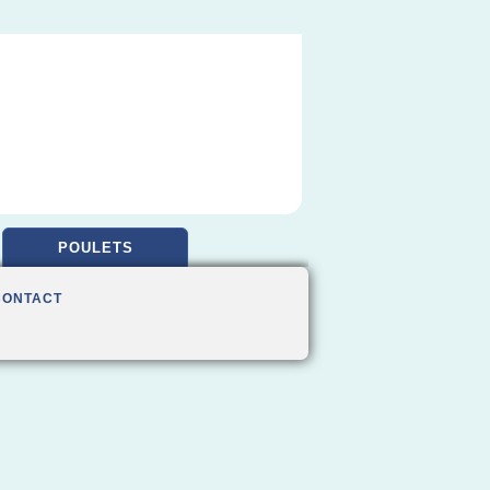
POULETS
CONTACT