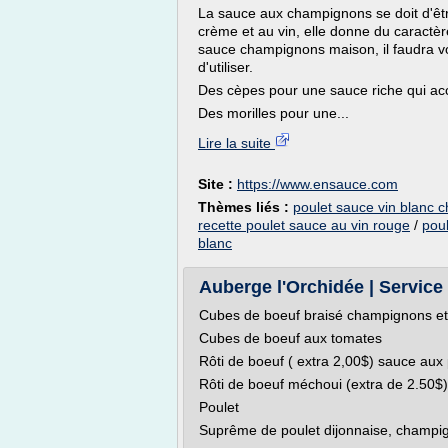
La sauce aux champignons se doit d'êt
crème et au vin, elle donne du caractè
sauce champignons maison, il faudra 
d'utiliser.
Des cèpes pour une sauce riche qui a
Des morilles pour une...
Lire la suite
Site :
https://www.ensauce.com
Thèmes liés :
poulet sauce vin blanc
recette poulet sauce au vin rouge
/
pou
blanc
Auberge l'Orchidée | Service d
Cubes de boeuf braisé champignons et
Cubes de boeuf aux tomates
Rôti de boeuf ( extra 2,00$) sauce aux
Rôti de boeuf méchoui (extra de 2.50$
Poulet
Suprême de poulet dijonnaise, champig