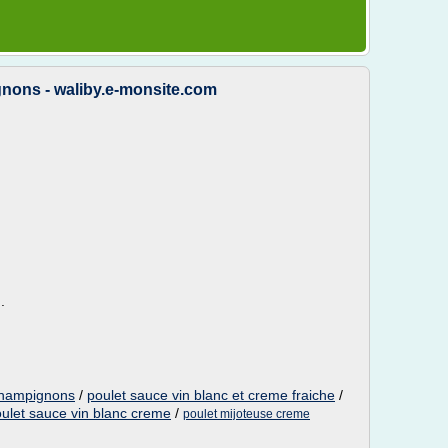
nons - waliby.e-monsite.com
.
 champignons
/
poulet sauce vin blanc et creme fraiche
/
ulet sauce vin blanc creme
/
poulet mijoteuse creme